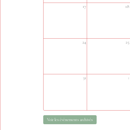
17
18
24
25
31
1
Voir les évènements archivés