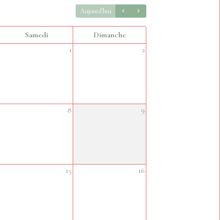
Aujourd'hui
Samedi
Dimanche
1
2
8
9
15
16