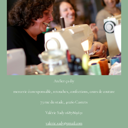
Atelier ça diy
mercerie écoresponsable, retouches, confections, cours de couture
73 rue du stade, 40260 Castets
Valérie Sady 0687869631
valerie.sady@gmail.com