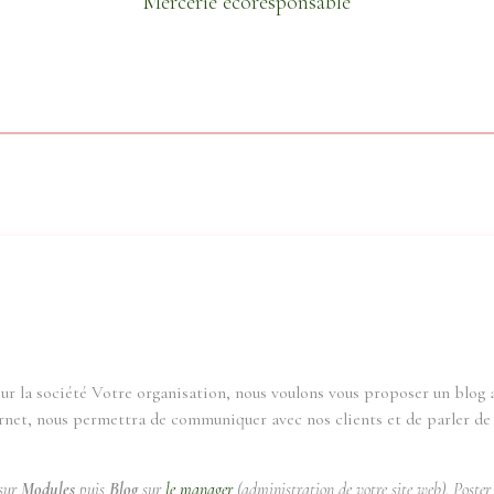
Mercerie écoresponsable
ur la société Votre organisation, nous voulons vous proposer un blog af
rnet, nous permettra de communiquer avec nos clients et de parler de la
 sur
Modules
puis
Blog
sur
le manager
(administration de votre site web). Poster 