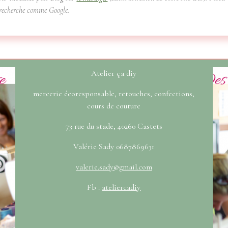
e recherche comme Google.
Atelier ça diy
mercerie écoresponsable, retouches, confections,
cours de couture
73 rue du stade, 40260 Castets
Valérie Sady 0687869631
valerie.sady@gmail.com
Fb :
ateliercadiy